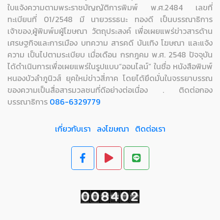
ใบแจ้งความตามพระราชบัญญัติการพิมพ์ พ.ศ.2484 เลขที่
ทะเบียนที่ 01/2548 มี นายวรรธนะ ทองดี เป็นบรรณาธิการ
เจ้าของ,ผู้พิมพ์มผู้โฆษณา วัตถุประสงค์ เพื่อเผยแพร่ข่าวสารด้าน
เศรษฐกิจและการเมือง บทความ สารคดี บันเทิง โฆษณา และแจ้ง
ความ เป็นไปตามระเบียบ เมื่อเดือน กรกฎคม พ.ศ. 2548 ปัจจุบัน
ได้ดำเนินการเพื่อเผยแพร่ในรูปแบบ“ออนไลน์” ในชื่อ หนังสือพิมพ์
หนองบัวลำภูนิวส์ ยุคใหม่ข่าวสี่ภาค โดยได้ยึดมั่นในจรรยาบรรณ
ของความเป็นสื่อสารมวลชนที่ดีอย่างต่อเนื่อง . ติดต่อกอง
บรรณาธิการ
086-6329779
เกี่ยวกับเรา
ลงโฆษณา
ติดต่อเรา