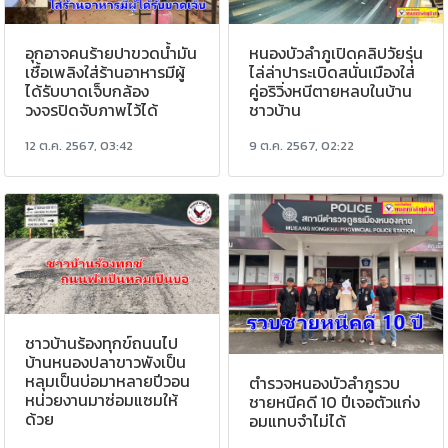
อุกอาจคนร้ายปาขวดน้ำมัน
หนองบัวลำภูเปิดคลิปวัยรุ่น
เชื้อเพลิงใส่ร้านอาหารมีผู้
ไล่ล่าปาระเบิดสนั่นเมืองใส่
ได้รับบาดเจ็บกล้อง
คู่อริวิ่งหนีตายหลบในบ้าน
วงจรปิดจับภาพไว้ได้
ชาวบ้าน
12 ต.ค. 2567, 03:42
9 ต.ค. 2567, 02:22
ชาวบ้านร้องทุกข์ถนนไป
บ้านหนองปลาขาวพังเป็น
หลุมเป็นบ่อมาหลายปีวอน
ตำรวจหนองบัวลำภูรวบ
หน่วยงานมาซ่อมแซมให้
ชายหนีคดี 10 ปีเจอตัวแก่ง
ด้วย
อมแทบจำไม่ได้